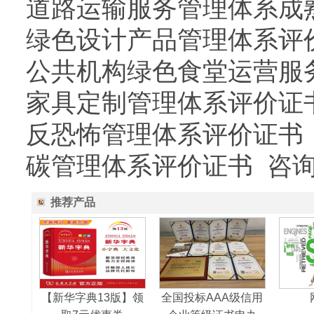
道路运输服务管理体系成
绿色设计产品管理体系评
公共机构绿色食堂运营服
家具定制管理体系评价证
反恐怖管理体系评价证书
碳管理体系评价证书 咨询电话
推荐产品
【新华字典13版】领
全国投标AAA级信用