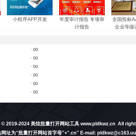
小程序APP开发
年度审计报告 专项审
全国投标A
计报告
企业等级
·
00
·
00
·
00
·
00
·
00
·
00
 © 2019-2024
美炫批量打开网站工具
www.pldkwz.cn
All right
站网址为“
批量打开网站
首字母”+“.cn” E-mail: pldkwz@c163.u